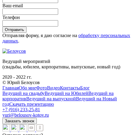
Ваш email
Телефон
Отправить
Отправляя форму, я даю согласие на
обработку персональных
данных
.
Ведущий мероприятий
(свадьбы, юбилеи, корпоративы, выпускные, новый год)
2020 - 2022 гг.
© Юрий Белоусов
Главная
Обо мне
Фото
Видео
Контакты
Блог
Ведущий на свадьбу
Ведущий на Юбилей
Ведущий на
корпоратив
Ведущий на выпускной
Ведущий на Новый
год
Скачать презентацию
+7 (916) 233-25-81
yuri@belousov-kotov.ru
Заказать звонок