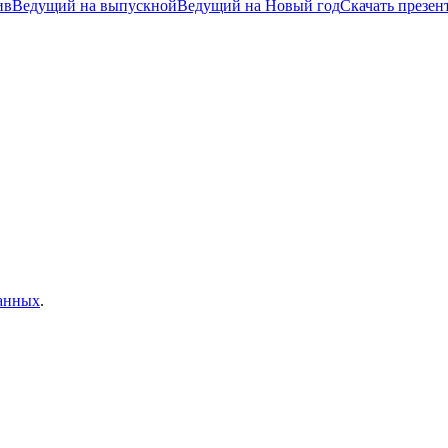
ив
Ведущий на выпускной
Ведущий на Новый год
Скачать презе
данных
.